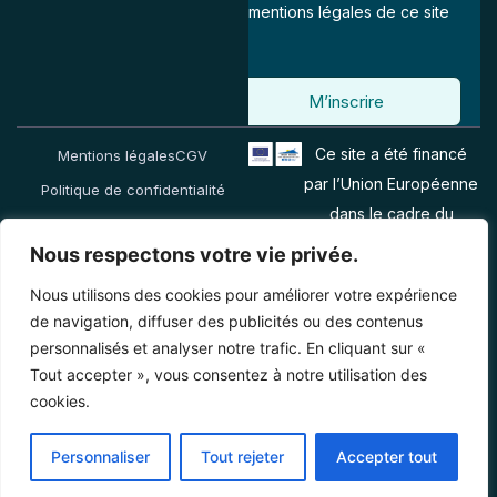
mentions légales de ce site
M’inscrire
Ce site a été financé
Mentions légales
CGV
par l’Union Européenne
Politique de confidentialité
dans le cadre du
programme FEDER-
Nous respectons votre vie privée.
FSE+ Réunion dont
Nous utilisons des cookies pour améliorer votre expérience
l’Autorité de gestion est
de navigation, diffuser des publicités ou des contenus
la Région Réunion.
personnalisés et analyser notre trafic. En cliquant sur «
L’Europe s’engage à la
Tout accepter », vous consentez à notre utilisation des
Réunion avec le fonds
cookies.
FEDER.
Personnaliser
Tout rejeter
Accepter tout