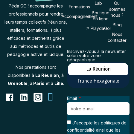
Lab
Qui
Péda GO ! accompagne les
Formations
sommes
Boutique
professionnels pour rendre
nous ?
Accompagnement
en ligne
leurs temps collectifs (réunions,
Blog
PlaydaGo!
ateliers, formations…) plus
Nous
efficaces et pertinents grâce
contacter
aux méthodes et outils de
Inscrivez-vous à la newsletter
pédagogie active et ludique.
selon votre zone
géographique...
Nos prestations sont
La Réunion
disponibles à
La Réunion
, à
France Hexagonale
Grenoble,
à
Paris
et à
Lille
.
Email
J'accepte les politiques de
confidentialité ainsi que les