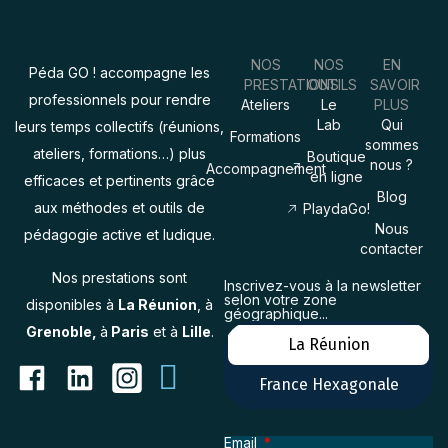
NOS
NOS
EN
Péda GO ! accompagne les
PRESTATIONS
OUTILS
SAVOIR
professionnels pour rendre
Ateliers
Le
PLUS
Lab
Qui
leurs temps collectifs (réunions,
Formations
sommes
ateliers, formations…) plus
Boutique
nous ?
Accompagnement
en ligne
efficaces et pertinents grâce
Blog
aux méthodes et outils de
PlaydaGo!
Nous
pédagogie active et ludique.
contacter
Nos prestations sont
Inscrivez-vous à la newsletter
selon votre zone
disponibles à
La Réunion
, à
géographique...
Grenoble,
à
Paris
et à
Lille
.
La Réunion
France Hexagonale
Email