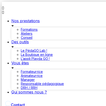
Aller
au
contenu
Nos prestations
Formations
Ateliers
Conseil
Des outils
Le PédaGO Lab !
La Boutique en ligne
L’appli Playda GO !
Vous êtes
Formateur·rice
Animateur·rice
Manager
Responsable pédagogique
DRH / RRH
Qui sommes nous ?
Contact