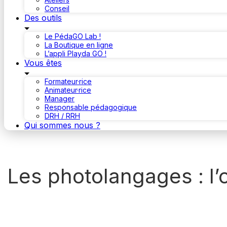
Conseil
Des outils
Le PédaGO Lab !
La Boutique en ligne
L’appli Playda GO !
Vous êtes
Formateur·rice
Animateur·rice
Manager
Responsable pédagogique
DRH / RRH
Qui sommes nous ?
Les photolangages : l’